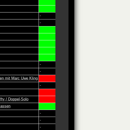
-
-
-
-
en mit Marc Uwe Kling
-
fty / Doppel-Solo
lassen
-
-
-