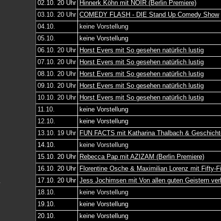
02.10. 20 Uhr
Hinnerk Köhn mit NOIR (Berlin Premiere)
03.10. 20 Uhr
COMEDY FLASH - DIE Stand Up Comedy Show
04.10.
keine Vorstellung
05.10.
keine Vorstellung
06.10. 20 Uhr
Horst Evers mit So gesehen natürlich lustig
07.10. 20 Uhr
Horst Evers mit So gesehen natürlich lustig
08.10. 20 Uhr
Horst Evers mit So gesehen natürlich lustig
09.10. 20 Uhr
Horst Evers mit So gesehen natürlich lustig
10.10. 20 Uhr
Horst Evers mit So gesehen natürlich lustig
11.10.
keine Vorstellung
12.10.
keine Vorstellung
13.10. 19 Uhr
FUN FACTS mit Katharina Thalbach & Geschicht
14.10.
keine Vorstellung
15.10. 20 Uhr
Rebecca Pap mit AZIZAM (Berlin Premiere)
16.10. 20 Uhr
Florentine Osche & Maximilian Lorenz mit Fifty-Fi
17.10. 20 Uhr
Jess Jochimsen mit Von allen guten Geistern ver
18.10.
keine Vorstellung
1
9.10.
keine Vorstellung
20.10.
keine Vorstellung